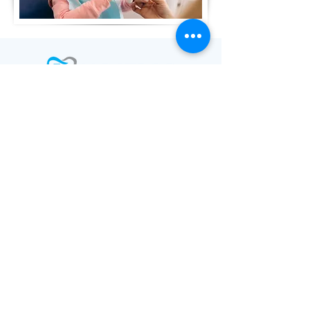
Düzenli diş muayeneleri, sağlıkla ilgili
belirli sorunların erken uyarı işaretlerinin
saptanmasına yardımcı olur.
Diş hekimlerinizi düzenli olarak ziyaret
edin ve sağlıklı kalın.
Adres:
Fatih, A. Kahveci Bulvarı No:18, 34100
Büyükçekmece / İstanbul
Telefon:
+90 212 830 44 24
E-Mail:
info@albatrosdental.com