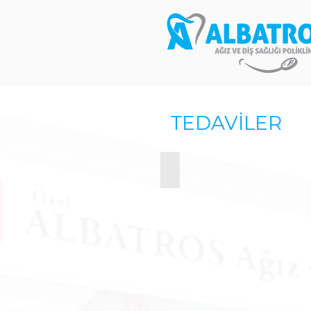
TEDAVİLER
Protez Diş İmplantları