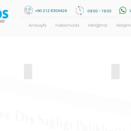
+90 212 8304424
09:00 - 19:00
Anasayfa
Hakkımızda
Kliniğimiz
İletişim
Ağız ve Çene Cerrahisi
Diş Teli