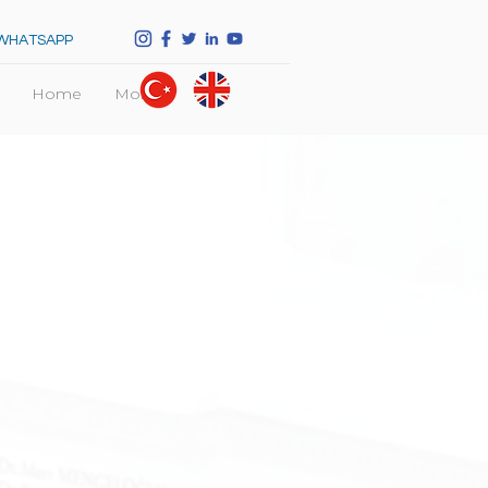
WHATSAPP
Home
More
 Tedavisi